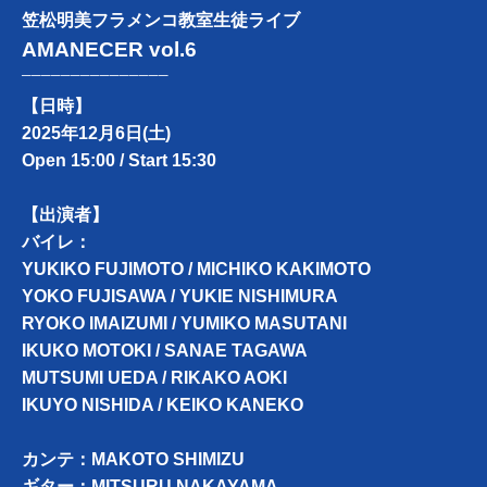
笠松明美フラメンコ教室生徒ライブ
AMANECER vol.6
───────────────
【日時】
2025年12月6日(土)
Open 15:00 / Start 15:30
【出演者】
バイレ：
YUKIKO FUJIMOTO / MICHIKO KAKIMOTO
YOKO FUJISAWA / YUKIE NISHIMURA
RYOKO IMAIZUMI / YUMIKO MASUTANI
IKUKO MOTOKI / SANAE TAGAWA
MUTSUMI UEDA / RIKAKO AOKI
IKUYO NISHIDA / KEIKO KANEKO
カンテ：MAKOTO SHIMIZU
ギター：MITSURU NAKAYAMA