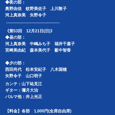
◆夜の部：
奥野由佳 蚊野美佐子 上川敦子
河上真奈美 矢野令子
┈┈┈┈┈┈┈┈┈┈┈┈┈
《第53回 12月21日(日)》
◆昼の部：
河上真奈美 中嶋みち子 福井千嘉子
宮﨑美由紀 森本美代子 薮中智香
◆夕の部：
西田尚代 松本安紀子 八木国穂
矢野令子 山口明子
カンテ：山下祐見江
ギター：彌月大治
パルマ他：井上光正
【料金】各部 1,000円(全席自由席)