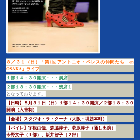
８／３１（日）「第1回アントニオ・ペレスの仲間たち en
OSAKA」ライブ
１部１４：３０開演・・・満席
２部１８：３０開演・・・残席１
となっております。
【日時】８月３１日（日）１部１４：３０開演／２部１８：３０
開演（入替制）
【会場】スタジオ・ラ・クーナ（大阪・堺筋本町）
【バイレ】宇根由佳、森脇淳子、萩原淳子（通し出演）
今野文子（１部）、坂井智子（２部）