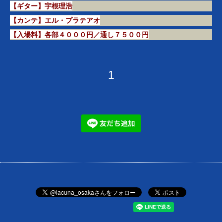
【ギター】宇根理浩
【カンテ】エル・プラテアオ
【入場料】各部４０００円／通し７５００円
1