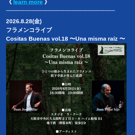
《
learn more
》
┈┈┈┈┈┈┈┈┈┈┈┈┈┈┈┈┈┈┈
2026.8.28(金)
フラメンコライブ
Cositas Buenas vol.18 〜Una misma raíz 〜