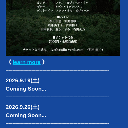
《
learn more
》
┈┈┈┈┈┈┈┈┈┈┈┈┈┈┈┈┈┈┈
2026.9.19(土)
Coming Soon...
┈┈┈┈┈┈┈┈┈┈┈┈┈┈┈┈┈┈┈
2026.9.26(土)
Coming Soon...
┈┈┈┈┈┈┈┈┈┈┈┈┈┈┈┈┈┈┈