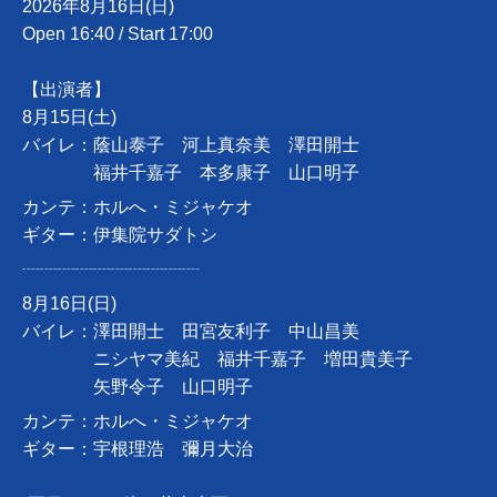
2026年8月16日(日)
Open 16:40 / Start 17:00
【出演者】
8月15日(土)
バイレ：蔭山泰子 河上真奈美 澤田開士
福井千嘉子 本多康子 山口明子
カンテ：ホルへ・ミジャケオ
ギター：伊集院サダトシ
┈┈┈┈┈┈┈┈┈┈
8月16日(日)
バイレ：澤田開士 田宮友利子 中山昌美
ニシヤマ美紀 福井千嘉子 増田貴美子
矢野令子 山口明子
カンテ：ホルへ・ミジャケオ
ギター：宇根理浩 彌月大治