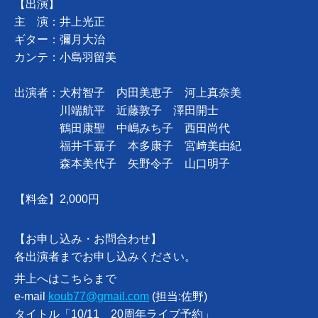
【出演】
主 演：井上光正
ギター：彌月大治
カンテ：小島羽留美
出演者：犬村智子 内田美恵子 河上真奈美
川端航平 近藤敦子 澤田開士
鶴田康聖 中嶋みち子 西田尚代
福井千嘉子 本多康子 宮﨑美由紀
森本美代子 矢野令子 山口明子
【料金】2,000円
【お申し込み・お問合わせ】
各出演者までお申し込みください。
井上へはこちらまで
e-mail
koub77@gmail.com
(担当:佐野)
タイトル「10/11 20周年ライブ予約」