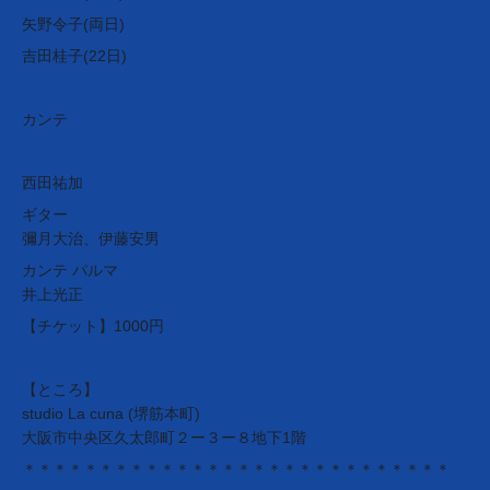
矢野令子(両日)
吉田桂子(22日)
カンテ
西田祐加
ギター
彌月大治、伊藤安男
カンテ パルマ
井上光正
【チケット】1000円
【ところ】
studio La cuna (堺筋本町)
大阪市中央区久太郎町２ー３ー８地下1階
＊＊＊＊＊＊＊＊＊＊＊＊＊＊＊＊＊＊＊＊＊＊＊＊＊＊＊＊