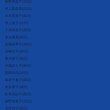
蚊野美佐子(22日)
河上真奈美(22日)
木本英美子(両日)
坂上道子(22日)
下井田浩子(両日)
末次真美(両日)
高橋由季子(30日)
谷崎欣子(30日)
妻木郁子(両日)
中嶋みち子(両日)
西田尚代(30日)
福井千嘉子(両日)
本多康子(両日)
松本安紀子(両日)
南野智恵子(22日)
安井邦子(両日)