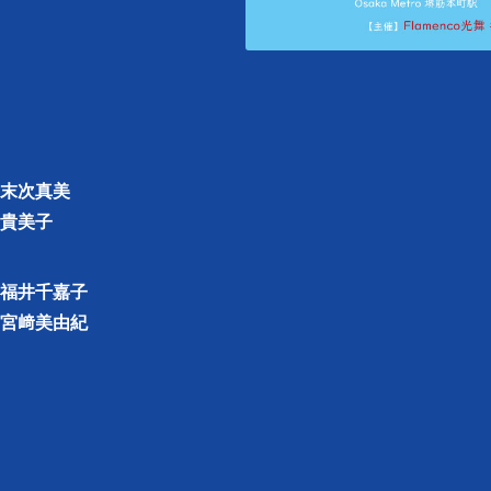
末次真美
貴美子
福井千嘉子
﨑美由紀