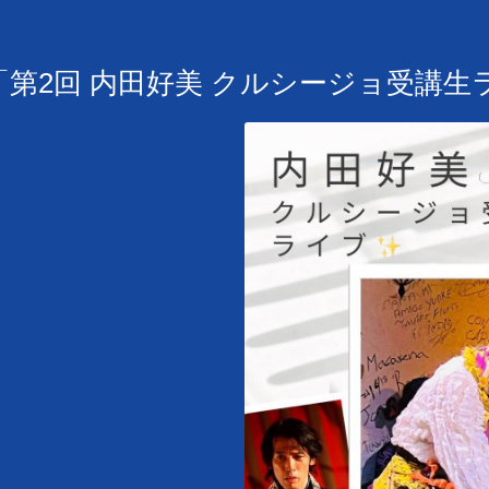
(日)「第2回 内田好美 クルシージョ受講