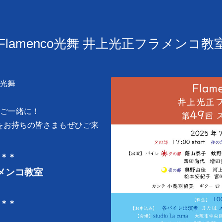
)「Flamenco光舞 井上光正フラメンコ教
o光舞
ご一緒に！
味をお持ちの皆さまもぜひご来
＊＊
ラメンコ教室
＊＊