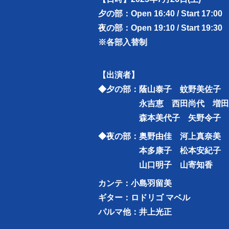
夕の部：Open 16:40 / Start 17:00
夜の部：Open 19:10 / Start 19:30
※各部入替制
【出演者】
◆夕の部：蔭山泰子 蚊野美佐子 
永吉恵 西田尚代 増田
森本美代子 矢野令子
◆夜の部：奥野由佳 河上真奈美 
本多康子 松本安紀子 宮
山口明子 山寄知香
カンテ：小島羽留美
ギター：ロドリゴ マベル
パルマ他：井上光正