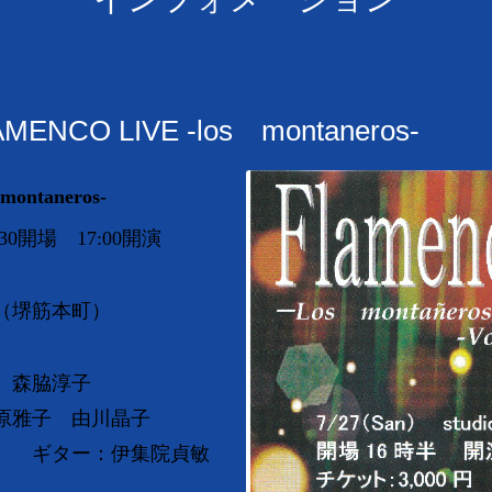
O LIVE -los montaneros-
montaneros-
30開場 17:00開演
（堺筋本町）
 森脇淳子
原雅子 由川晶子
 ギター：伊集院貞敏