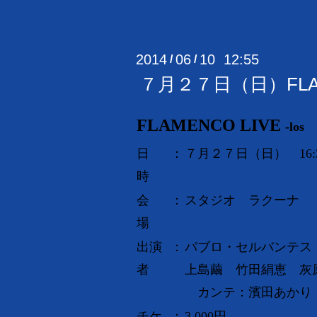
2014
06
10 12:55
/
/
７月２７日（日）FLAMENC
FLAMENCO LIVE
-los 
日
：
７月２７日（日） 16:
時
会
：
スタジオ ラクーナ 
場
出演
：
パブロ・セルバンテス
者
上島繭 竹田絹恵 灰
カンテ：濱田あかり
チケ
：
3,000円