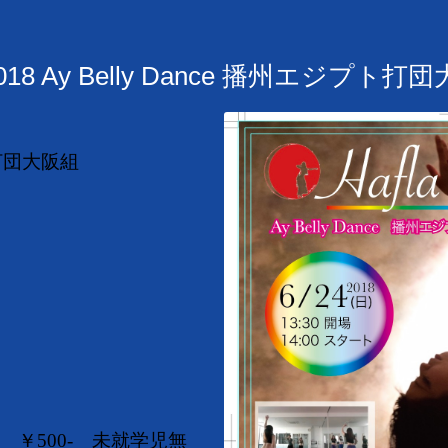
la 2018 Ay Belly Dance 播州エジプト
プト打団大阪組
 ￥500- 未就学児無