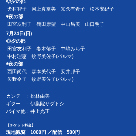
◎夕の部
犬村智子 河上真奈美 知念有希子 松本安紀子
◉夜の部
田宮友利子 鶴田康聖 中山昌美 山口明子
7月24日(日)
◎夕の部
田宮友利子 妻木郁子 中嶋みち子
中村理恵 蚊野美佐子(パルマ)
◉夜の部
西田尚代 森本美代子 安井邦子
矢野令子 蚊野美佐子(パルマ)
カンテ ：松林由美
ギター ：伊集院サダトシ
バイマ他：井上光正
【チケット料金】
現地観覧 1000円 ／配信 500円