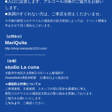
■入口に設置します、アルコール消毒のご協力をお願い
します。
■体調のすぐれない方は、ご来店を控えくださいませ。
※今後の新型コロナウイルス感染症の拡大状況によっては、イベント開催を
中止させて頂く場合もございます。
【お問合せ】
MariQuita
http://shop.mariquita1010.com/
─
─
─
─
─
─
─
─
─
─
─
─
─
─
─
─
─
─
【会場】
studio La cuna
大阪市中央区久太郎町2-3-8 ハイム船場B1F
OsakaMetro堺筋本町駅 11番出口より徒歩1分
≪感染防止対策について≫
ご来場者様、主催者様、スタッフの安心安全を最優先に考え、
新型コロナウイルス感染拡大防止の取り組みを実施しております。
ご協力をお願いいたします。
こちら
より
、ご確認ください。