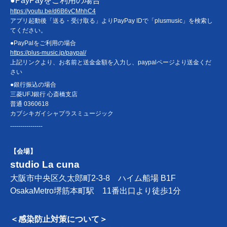
●PayPayをご利用の場合
https://youtu.be/d6B6vCMhhC4
アプリ起動後「送る・受け取る」よりPayPay IDで「plusmusic」を検索し
てください。
●PayPalをご利用の場合
https://plus-music.jp/paypal/
上記リンクより、お名前と送金金額を入力し、paypalページより送金くだ
さい
●銀行振込の場合
三菱UFJ銀行 心斎橋支店
普通 0360618
カブシキガイシャプラスミュージック
----------------
【会場】
studio La cuna
大阪市中央区久太郎町2-3-8 ハイム船場 B1F
OsakaMetro堺筋本町駅 11番出口より徒歩1分
＜感染防止対策について＞