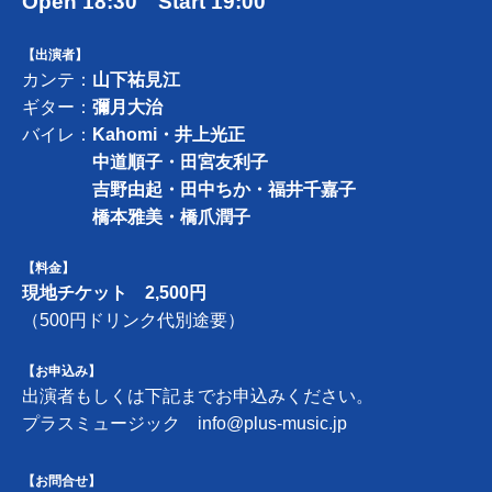
Open 18:30 Start 19:00
【出演者】
カンテ：
山下祐見江
ギター：
彌月大治
バイレ：
Kahomi・井上光正
中道順子・田宮友利子
吉野由起・田中ちか・福井千嘉子
橋本雅美・橋爪潤子
【料金】
現地チケット 2,500円
（500円ドリンク代別途要）
【お申込み】
出演者もしくは下記までお申込みください。
プラスミュージック
info@plus-music.jp
【お問合せ】