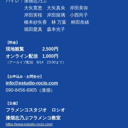
バイレ：
漆畑志乃ぶ
大矢寛恵 大矢真央
岸田美弥
岸田実桜
岸田留璃 小西尚子
橋本紗矢香 林 万葉
林田奈緒
堀田愛真
森本光子
【料金】
現地観覧 2,500円
オンライン配信 1,000円
（アーカイブ配信 8/14 23:00まで）
【お申込み・お問合せ】
info@estudio-rocio.com
090-8456-6905（漆畑）
【主催】
フラメンコスタジオ ロシオ
漆畑志乃ぶフラメンコ教室
https://www.estudio-rocio.com/