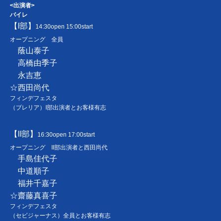
<出演者>
バイレ
【I部】
14:30open 15:00start
オープニング 全員
蔭山泰子
高橋由季子
永吉恵
☆西田尚代
フィンデフェスタ
（ブレリア）I部出演者とお客様有志
【II部】
16:30open 17:00start
オープニング II部出演者と西田尚代
手島佳代子
中道順子
福井千嘉子
☆齋藤真喜子
フィンデフェスタ
（セビジャーナス）全員とお客様有志