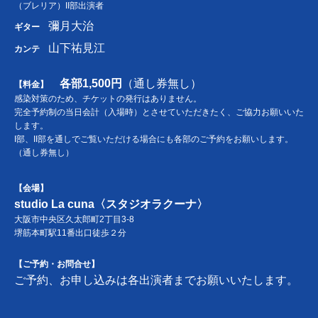
（ブレリア）II部出演者
彌月大治
ギター
山下祐見江
カンテ
各部1,500円
（通し券無し）
【料金】
感染対策のため、チケットの発行はありません。
完全予約制の当日会計（入場時）とさせていただきたく、ご協力お願いいた
します。
I部、II部を通しでご覧いただける場合にも各部のご予約をお願いします。
（通し券無し）
【会場】
studio La cuna〈スタジオラクーナ〉
大阪市中央区久太郎町2丁目3-8
堺筋本町駅11番出口徒歩２分
【ご予約・お問合せ】
ご予約、お申し込みは各出演者までお願いいたします。