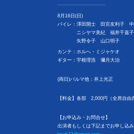
┈┈┈┈┈┈┈┈┈┈
8月16日(日)
バイレ：澤田開士 田宮友利子 中
ニシヤマ美紀 福井千嘉子 
矢野令子 山口明子
カンテ：ホルへ・ミジャケオ
ギター：宇根理浩 彌月大治
(両日)パルマ他：井上光正
【料金】各部 2,000円（全席自由
【お申込み・お問合せ】
出演者もしくは下記までお申し込み