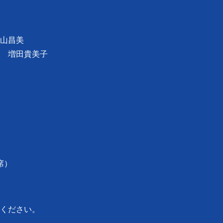
山昌美
増田貴美子
席）
ください。