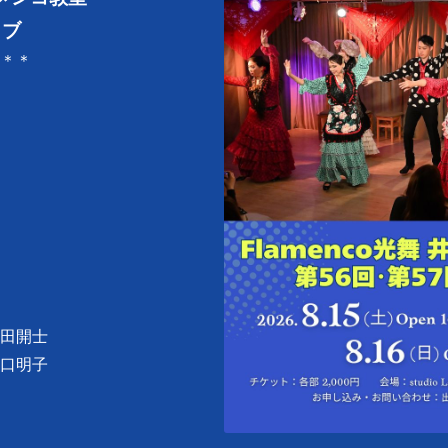
イブ
＊＊
田開士
口明子