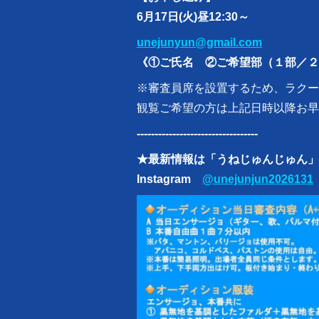
6月17日(火)昼12:30～
unejunyun@gmail.com
《①ご氏名 ②ご希望部（１部／２
※審査員席を設置するため、ラクー
観覧ご希望の方は上記日時以降お早
----------------------------------
★最新情報は「うねじゅんじゅん」
Instagram
@unejunjun2026131