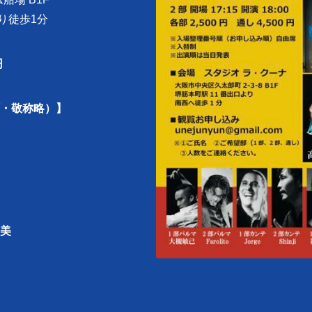
より徒歩1分
円
・敬称略）】
美