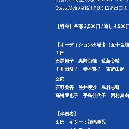
OsakaMetro堺筋本町駅 11番出口
【料金】各部 2,500円 / 通し 4,500
【オーディション出場者（五十音順
１部
石黒裕子 奥野由佳 佐藤心晴
下井田浩子 妻木郁子 吉野由起
２部
石野美香 笠井理沙 島村志野
高橋亜也子 手島佳代子 西村真由
【伴奏者】
１部 ギター：福嶋隆児