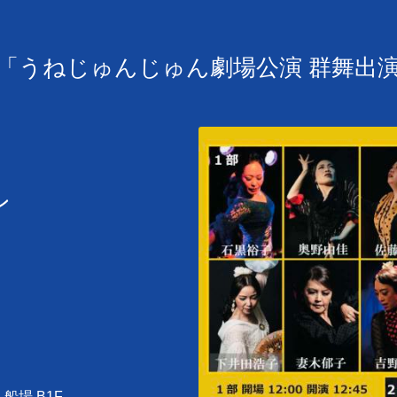
(月祝)「うねじゅんじゅん劇場公演 群舞
ン
船場 B1F