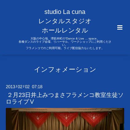
studio La cuna
レンタルスタジオ
ホールレンタル
大阪の中心地、堺筋本町の“Dance & Live ... space。
各種ダンスのライブ会場、リハーサル、ワークショップにご利用くださ
い。
フラメンコでのご利用可能。ライブ配信協力もいたします。
インフォメーション
2013
02
02 07:18
/
/
２月23日井上みつまさフラメンコ教室生徒ソ
ロライブⅤ