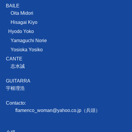
BAILE
Oita Midori
Hisagai Kiyo
Hyodo Yoko
Yamaguchi Norie
Yosioka Yosiko
CANTE
志水誠
GUITARRA
宇根理浩
Contacto:
flamenco_woman@yahoo.co.jp
（兵頭）