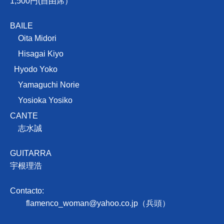
1,500円(自由席）
BAILE
Oita Midori
Hisagai Kiyo
Hyodo Yoko
Yamaguchi Norie
Yosioka Yosiko
CANTE
志水誠
GUITARRA
宇根理浩
Contacto:
flamenco_woman@yahoo.co.jp
（兵頭）