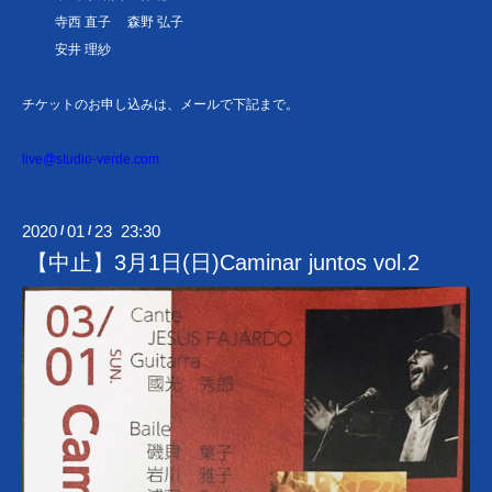
寺西 直子 森野 弘子
安井 理紗
チケットのお申し込みは、メールで下記まで。
live@studio-verde.com
2020
01
23 23:30
/
/
【中止】3月1日(日)Caminar juntos vol.2