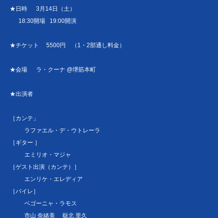
★日時 3月14日（土）
18:30開場 19:00開演
★チケット 5500円 （1・2部通し料金）
★会場 ラ・クーナ @堺筋本町
★出演者
［カンテ」
ラファエル・デ・ウトレーラ
［ギター ］
エミリオ・マジャ
［ゲスト出演（カンテ）］
エンリケ・エレディア
［バイレ］
ベゴーニャ・ラモス
市山 奈緒美 嶽北 里久