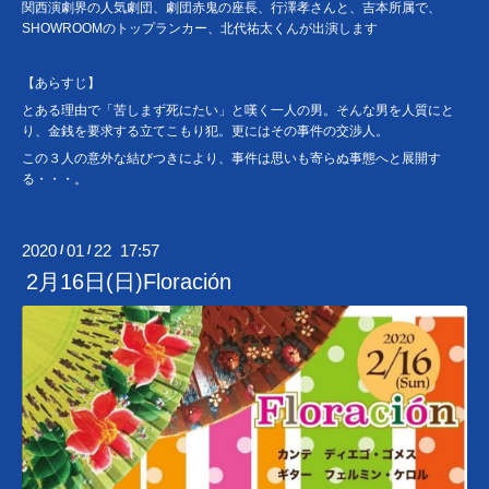
関西演劇界の人気劇団、劇団赤鬼の座長、行澤孝さんと、吉本所属で、
SHOWROOMのトップランカー、北代祐太くんが出演します
【あらすじ】
とある理由で「苦しまず死にたい」と嘆く一人の男。そんな男を人質にと
り、金銭を要求する立てこもり犯。更にはその事件の交渉人。
この３人の意外な結びつきにより、事件は思いも寄らぬ事態へと展開す
る・・・。
2020
01
22 17:57
/
/
2月16日(日)Floración