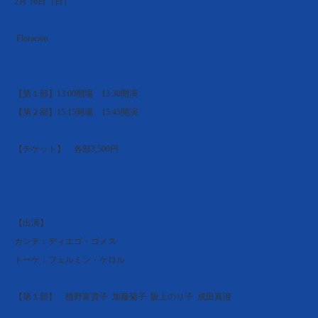
2月 16日（日）
Floración
【第１部】13:00開場 13:30開演
【第２部】15:15開場 15:45開演
【チケット】 各部3,500円
【出演】
カンテ：ディエゴ・ゴメス
トーケ：フェルミン・ケロル
【第１部】 植野富貴子 加藤菊子 阪上のり子 成田真澄