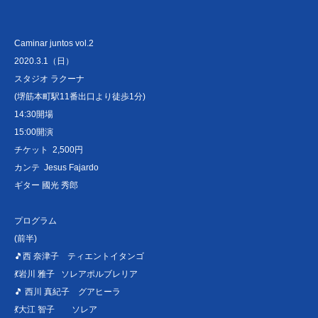
Caminar juntos vol.2
2020.3.1（日）
スタジオ ラクーナ
(堺筋本町駅11番出口より徒歩1分)
14:30開場
15:00開演
チケット 2,500円
カンテ Jesus Fajardo
ギター 國光 秀郎
プログラム
(前半)
🎵西 奈津子 ティエントイタンゴ
💃岩川 雅子 ソレアポルブレリア
🎵 西川 真紀子 グアヒーラ
💃大江 智子 ソレア