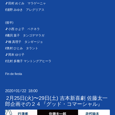
🎵田村 めぐみ マラゲーニャ
💃浦野 みゆき アレグリアス
(後半)
🎵小西 かよ子 ペテネラ
💃磯貝 葉子 タンゴデマラガ
🎵楠 真理子 タンギージョ
💃奥村 ひとみ タラント
🎵岡本 ゆり子
💃北村 多幾子 マントングアヒーラ
Fin de fiesta
2020
01
22 18:00
/
/
2月25日(火)〜29日(土) 吉本新喜劇 佐藤太一
郎企画その２４『グッド・コマーシャル』