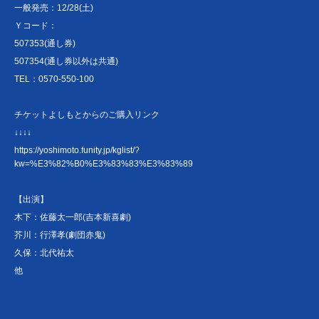
一般発売：12/28(土)
Ｙコード：
507353(通し券)
507354(通し券以外は共通)
TEL：0570-550-100
チケットよしもとからのご購入リンク
↓↓↓↓
https://yoshimoto.funity.jp/kglist/?
kw=%E3%82%B0%E3%83%83%E3%83%89
【出演】
木下：佐藤太一郎(吉本新喜劇)
芥川：行澤孝(劇団赤鬼)
久保：北代祐太
他