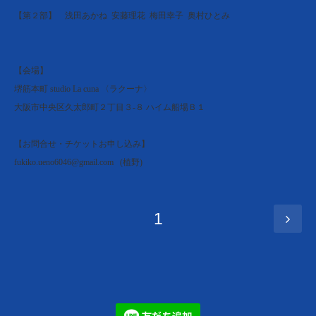
【第２部】 浅田あかね 安藤理花 梅田幸子 奥村ひとみ
【会場】
堺筋本町 studio La cuna 〈ラクーナ〉
大阪市中央区久太郎町２丁目３-８ ハイム船場Ｂ１
【お問合せ・チケットお申し込み】
fukiko.ueno6046@gmail.com (植野)
1