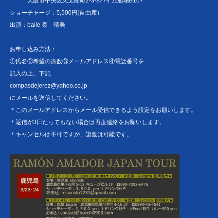
大阪市中央区久太郎町2-3-8ハイム船場B107
ショーチャージ：5,500円(自由席）
出演：baile 秦 晴美
お申し込み方法：
①氏名②希望の席数③メールアドレス④電話番号を
記入の上、下記
compasdejerez@yahoo.co.jp
にメールを送信してください。
＊このメールアドレスからメール受信できるよう設定をお願いします。
＊返信が3日たってもない場合は再度連絡をお願いします。
＊キャンセルは不可ですが、譲渡は可能です。