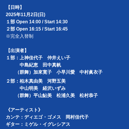
【日時】
2025年11月2日(日)
１部 Open 14:00 / Start 14:30
２部 Open 16:15 / Start 16:45
※完全入替制
【出演者】
１部：上神佳代子 仲井えい子
中島紀恵 田中真帆
（群舞）加來寛子 小早川愛 中村眞衣子
２部：柏木真由美 河野五美
中山明美 経沢いずみ
（群舞）平山鮎美 松浦久美 松村恭子
《アーティスト》
カンテ：ディエゴ・ゴメス 岡村佳代子
ギター：ミゲル・イグレシアス