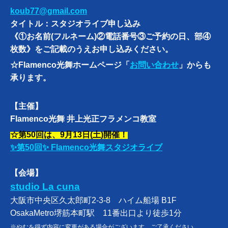
koub77@gmail.com
タイトル：スタジオライブ申し込み
《①お名前(フルネーム)②電話番号③ご予約の日、部④
枚数》をご記載のうえお申し込みください。
☆Flamenco光舞ホームページ「
お問い合わせ
」からも
承ります。
【主催】
Flamenco光舞 井上光正フラメンコ教室
☆第50回は、9月13日(土)開催！
✨第50回✨ Flamenco光舞スタジオライブ
【会場】
studio La cuna
大阪市中央区久太郎町2-3-8 ハイム船場 B1F
OsakaMetro堺筋本町駅 11番出口より徒歩1分
※やむを得ず内容に変更がある場合がございます。ご了承ください。