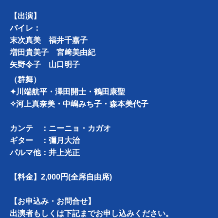
【出演】
バイレ：
末次真美 福井千嘉子
増田貴美子
宮﨑美由紀
矢野令子 山口明子
（群舞）
✦川端航平・澤田開士・鶴田康聖
✧河上真奈美・中嶋みち子・森本美代子
カンテ ：ニーニョ・カガオ
ギター ：彌月大治
パルマ他：井上光正
【料金】2,000円(全席自由席)
【お申込み・お問合せ】
出演者もしくは下記までお申し込みください。