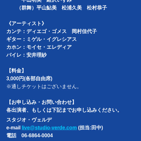
（群舞）平山鮎美 松浦久美 松村恭子
《アーティスト》
カンテ：ディエゴ・ゴメス 岡村佳代子
ギター：ミゲル・イグレシアス
カホン：モイセ・エレディア
バイレ：安井理紗
【料金】
3,000円(各部自由席)
※通しチケットはございません。
【お申し込み・お問い合わせ】
各出演者、もしくは下記までお申し込みください。
スタジオ・ヴェルデ
e-mail
live@studio-verde.com
(担当:田中)
電話 06-6864-0004