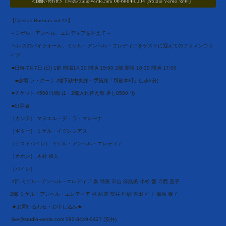
【Cositas Buenas vol.12】 
～ミゲル・アンヘル・エレディアを迎えて～
 ヘレスのバイラオール、ミゲル・アンヘル・エレディアをゲストに迎えてのフラメンコラ
イブ
 ■日時 7月7日 (日) 1部 開場14:30 開演 15:00 2部 開場 16:30 開演 17:00 
　■会場 ラ・クーナ (地下鉄中央線・堺筋線「堺筋本町」徒歩2分)
 ■チケット 4500円/部 (1・2部入れ替え制 通し8500円)
 ■出演者 
［カンテ］ マヌエル・デ・ラ・マレーナ 
［ギター］ ミゲル・イグレシアス 
［ゲストバイレ］ ミゲル・アンヘル・エレディア 
［カホン］ 木村 和人 
［バイレ］
 1部 ミゲル・アンヘル・エレディア 秦 晴美 市山 奈緒美 小杉 愛 寺西 直子 
2部 ミゲル・アンヘル・エレディア 林 結花 安井 理紗 吉田 桂子 篠原 泰子
 ★お問い合わせ・お申し込み★
 live@studio-verde.com 090-8449-0427 (安井)