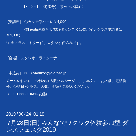
13:50～15:00(70分) ③Fiesta体験 2
[受講料] ①カンテ②バイレ￥4,000
③Fiesta体験￥4,700 (①カンテ又は②バイレクラス受講者は
￥4,000)
※ 全クラス、ギター代、スタジオ代込みです。
[会場] スタジオ ラ・クーナ
[申込み] ✉ caballitos@ole.zaq.jp
メールの件名に「今枝友加大阪クルシージョ」、本文に お名前、電話番
号、受講日･クラス、人数、金額をご記入ください。
📱 090-3860-0680(安藤)
2019
06
24 01:18
/
/
7月28日(日) みんなでワクワク体験参加型 ダ
ンスフェスタ2019