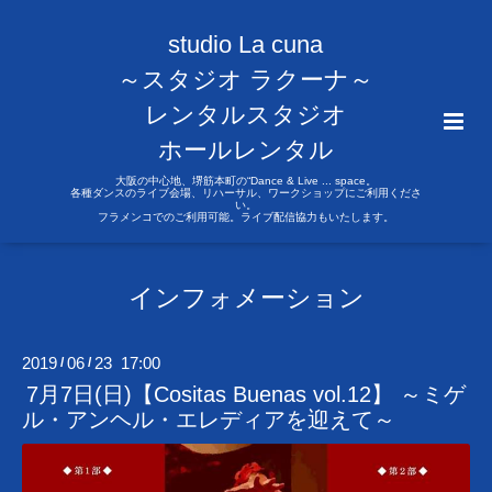
studio La cuna
～スタジオ ラクーナ～
レンタルスタジオ
ホールレンタル
大阪の中心地、堺筋本町の“Dance & Live ... space。
各種ダンスのライブ会場、リハーサル、ワークショップにご利用くださ
い。
フラメンコでのご利用可能。ライブ配信協力もいたします。
インフォメーション
2019
06
23 17:00
/
/
7月7日(日)【Cositas Buenas vol.12】 ～ミゲ
ル・アンヘル・エレディアを迎えて～