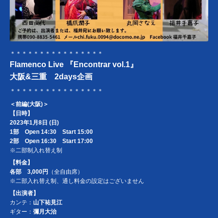
＊＊＊＊＊＊＊＊＊＊＊＊＊＊＊＊
Flamenco Live 『Encontrar vol.1』
大阪&三重 2days企画
＊＊＊＊＊＊＊＊＊＊＊＊＊＊＊＊
＜前編(大阪)＞
【日時】
2023年1月8日 (日)
1部 Open 14:30 Start 15:00
2部 Open 16:30 Start 17:00
※二部制入れ替え制
【料金】
各部 3,000円
（全自由席）
※二部入れ替え制、通し料金の設定はございません
【出演者】
カンテ：
山下祐見江
ギター：
彌月大治