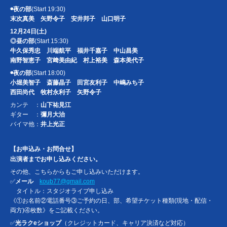
◉夜の部
(Start 19:30)
末次真美 矢野令子 安井邦子 山口明子
12月24日(土)
◎昼の部
(Start 15:30)
牛久保秀忠 川端航平 福井千嘉子 中山昌美
南野智恵子 宮﨑美由紀 村上裕美 森本美代子
◉夜の部
(Start 18:00)
小堀美智子 斎藤晶子 田宮友利子 中嶋みち子
西田尚代 牧村永利子 矢野令子
カンテ ：
山下祐見江
ギター ：
彌月大治
バイマ他：
井上光正
【お申込み・お問合せ】
出演者までお申し込みください。
その他、こちらからもご申し込みいただけます。
✅
メール
koub77@gmail.com
タイトル：スタジオライブ申し込み
《①お名前②電話番号③ご予約の日、部、希望チケット種類(現地・配信・
両方)④枚数》をご記載ください。
✅
光ラクeショップ
（クレジットカード、キャリア決済など対応）