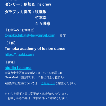
ダンサー：
朋加＆ T's crew
ダラブッカ奏者：
牧瀬敏
竹本幸
百々咲彩
【お申込み・お問合せ】
tomoka.tribalstyle@gmail.com
まで
【主催】
Tomoka academy of fusion dance
https://t-aofd.com/
【会場】
studio La cuna
大阪市中央区久太郎町2-3-8 ハイム船場 B1F
OsakaMetro堺筋本町駅 11番出口より徒歩1分
◉感染防止対策については、
こちらより
ご確認ください。
※やむを得ず内容に変更がある場合がございます。
お申し込みの際は、主催者様へご確認ください。