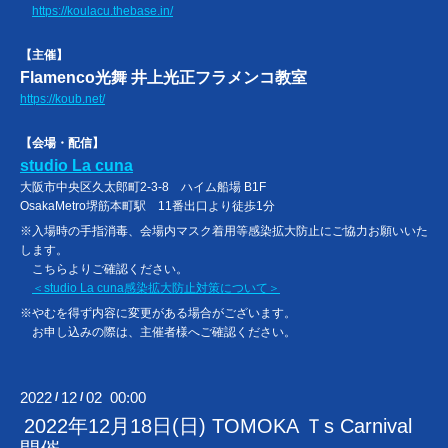
https://koulacu.thebase.in/
【主催】
Flamenco光舞 井上光正フラメンコ教室
https://koub.net/
【会場・配信】
studio La cuna
大阪市中央区久太郎町2-3-8 ハイム船場 B1F
OsakaMetro堺筋本町駅 11番出口より徒歩1分
※入場時の手指消毒、会場内マスク着用等感染拡大防止にご協力お願いいた
します。
こちらよりご確認ください。
＜studio La cuna感染拡大防止対策について＞
※やむを得ず内容に変更がある場合がございます。
お申し込みの際は、主催者様へご確認ください。
2022
12
02 00:00
/
/
2022年12月18日(日) TOMOKA Ｔs Carnival