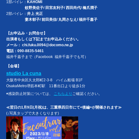
1部バイレ：
KAHOMI
蚊野美佐子/ 田宮友利子/ 西田尚代/ 橋爪潤子
2部バイレ：
井上 光正
妻木郁子/ 前田美佳/ 丸岡さなえ/ 福井千嘉子
【お申込み・お問合せ】
出演者もしくは下記までお申込みください。
メール： chi.fuku.0094@docomo.ne.jp
電話：090-8835-5461
福井千嘉子まで（Facebook 福井千嘉子でも可）
【会場】
studio La cuna
大阪市中央区久太郎町2-3-8 ハイム船場 B1F
OsakaMetro堺筋本町駅 11番出口より徒歩1分
◉感染防止対策については、
こちらより
ご確認ください。
≪翌日の1月9日(月祝)は、三重県四日市にて<後編>が開催されます≫
(↓写真タップで大きくなります)