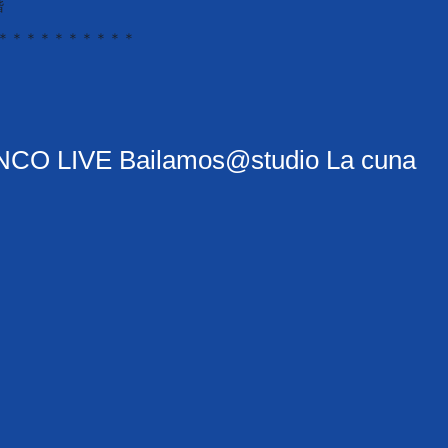
階
＊＊＊＊＊＊＊＊＊＊＊
 LIVE Bailamos@studio La cuna