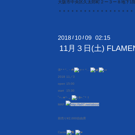
大阪市中央区久太郎町２ー３ー８地下1
＊＊＊＊＊＊＊＊＊＊＊＊＊＊＊＊＊
2018
10
09 02:15
/
/
11月３日(土) FLAMENCO
🦋*＊°..・☘️
+ *....
2018 11／3
open 15:00
start 15:30
˚✧₊★*･.｡.
❁
+.ﾟ* †
MAP
http://la97.net/about
前売り¥2,000自由席
Cante