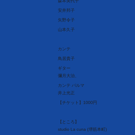
森本美代子
安井邦子
矢野令子
山本久子
カンテ
鳥居貴子
ギター
彌月大治、
カンテ パルマ
井上光正
【チケット】1000円
【ところ】
studio La cuna (堺筋本町)