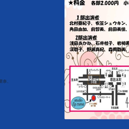
、
、
里奈、
、