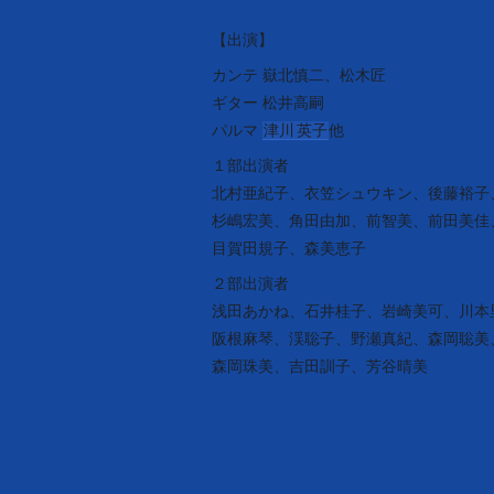
【出演】
カンテ 嶽北慎二、松木匠
ギター 松井高嗣
パルマ
津川
英子
他
１部出演者
北村亜紀子、衣笠シュウキン、後藤裕子
杉嶋宏美、角田由加、前智美、前田美佳
目賀田規子、森美恵子
２部出演者
浅田あかね、石井桂子、岩崎美可、川本
阪根麻琴、渓聡子、野瀬真紀、森岡聡美
森岡珠美、吉田訓子、芳谷晴美