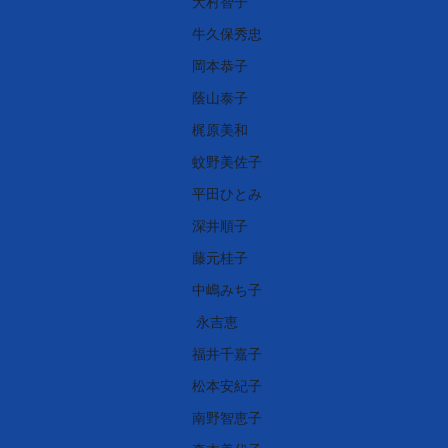
犬村智子
牛久保秀忠
岡本恭子
蔭山泰子
梶原美和
蚊野美佐子
平田ひとみ
深井順子
藤元桂子
中嶋みち子
永吉恵
福井千嘉子
松本安紀子
南野智恵子