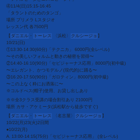
④11/4(日)15:15-16:45
「タラントのためのタンゴ」
場所 プリメラ Lスタジオ
レッスン代 各7500円
【
ダニエル
・
トー
レス
〈浜松〉
クルシージョ
】
10/21(日)
①13:30-14:30(60分)「テクニカ」 6000円(全レベル)
〜その美しいフォルムと動きの秘密を習得〜
②14:40-16:10(90分)「セビジャーナス応用」8000円(初中級)
〜エレガント、かつモデルノ(現代的)に踊る〜
③16:20-17:50(90分)「ガロティン」8000円(初中級)
〜この上なく粋にお洒落に〜
※コルドべス(帽子)使用、お貸し出しあり
※※全3クラス受講の場合割引あり 21000円
場所 カサ・アケミータ(浜松駅から徒歩ですぐ)
【
ダニエル
・
トー
レス
〈名古屋〉
クルシージョ
】
10/22(月)23(火)2日間
●10/22(月)
A. 13:00-14:15(75分)「セビジャーナス応用」 (全レベル)