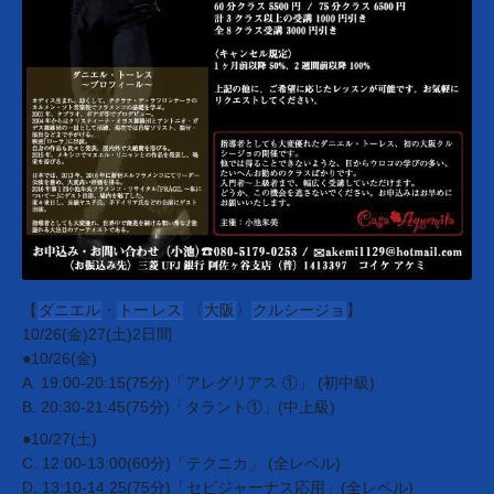
【
ダニエル
・
トー
レス
〈
大阪
〉
クルシージョ
】
10/26(金)27(土)2日間
●10/26(金)
A. 19:00-20:15(75分)「アレグリアス ①」 (初中級)
B. 20:30-21:45(75分)「タラント①」(中上級)
●10/27(土)
C. 12:00-13:00(60分)「テクニカ」 (全レベル)
D. 13:10-14:25(75分)「セビジャーナス応用」(全レベル)