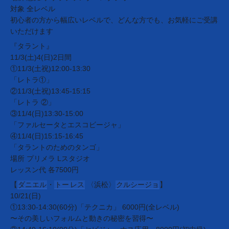
対象 全レベル
初心者の方から幅広いレベルで、どんな方でも、お気軽にご受講
いただけます
『タラント』
11/3(土)4(日)2日間
①11/3(土祝)12:00-13:30
「レトラ①」
②11/3(土祝)13:45-15:15
「レトラ ②」
③11/4(日)13:30-15:00
「ファルセータとエスコビージャ」
④11/4(日)15:15-16:45
「タラントのためのタンゴ」
場所 プリメラ Lスタジオ
レッスン代 各7500円
【
ダニエル
・
トー
レス
〈浜松〉
クルシージョ
】
10/21(日)
①13:30-14:30(60分)「テクニカ」 6000円(全レベル)
〜その美しいフォルムと動きの秘密を習得〜