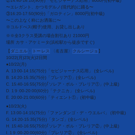
②14:40-16:10(90分)「セビジャーナス応用」8000円(初中級)
〜エレガント、かつモデルノ(現代的)に踊る〜
③16:20-17:50(90分)「ガロティン」8000円(初中級)
〜この上なく粋にお洒落に〜
※コルドべス(帽子)使用、お貸し出しあり
※※全3クラス受講の場合割引あり 21000円
場所 カサ・アケミータ(浜松駅から徒歩ですぐ)
【
ダニエル
・
トー
レス
〈名古屋〉
クルシージョ
】
10/22(月)23(火)2日間
●10/22(月)
A. 13:00-14:15(75分)「セビジャーナス応用」 (全レベル)
B. 14:20-15:35(75分)「ブレリア①」(全レベル)
C. 15:40-16:55(75分)｢ソレア・ポル・ブレリア①」(中上級)
D. 1９:00-20:00(60分)「テクニカ」 (全レベル)
E. 20:00-21:00(60分)「ティエント①」(初中級)
●10/23(火)
F. 13:00-14:15(75分)「ファンダンゴ・デ・ウエルバ」 (初中級)
G. 14:20-15:35(75分)「タンゴ」(全レベル)
H. 15:40-16:55(75分)｢ソレア・ポル・ブレリア②」(中上級)
I. 1９:00-20:00(60分)「ブレリア②」 (全レベル)