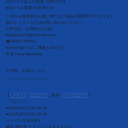
計3クラス以上の受講 1000円引き
全8クラス受講 3000円引き
いずれも最低催行人数に満たない場合は開講不可となります。
個人レッスンなどはお問い合わせください。
お申込み・お問合せ(小池)
akemi1129@hotmail.com
✉︎
08051790253
☎︎
messengerでのご連絡もOKです。
主催 Casa Aquemita
その他、会場はこちら
↓↓↓↓↓↓↓↓↓↓↓↓↓↓↓↓↓↓↓↓
【
ダニエル
・
トー
レス
〈東京〉
クルシージョ
】
『ブレリア』
●10/18(木)19:30-20:30
●10/25(木)19:30-20:30
レッスン代 6500円
場所 恵比寿 サラプランタ Kスタジオ