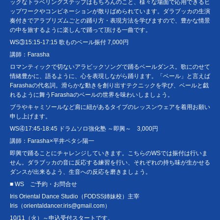
ックなトラベリングステップはもちろんのこと、様々な場面で応用できるヒ
ップワークやコンビネーションが散りばめられています。ダラブッカの生演
奏付きでアラブリズムごとの踊り方・表現方法を学びますので、豊かな情景
の中を旅するように楽しんで踊って頂ける一曲です。
WS③15:15-17:15 歌ものベール振付 7,000円
講師：Farasha
ロマンティックで切ないアラビックソングで踊るベールダンス。歌にのせて
情緒豊かに、語るように、心を表現しながら踊ります。「ベール」と言えば
Farashaの代名詞。滑らかな動きを創り出すテクニックを学び、ベールと戯
れるように舞うFarashaのベールの世界を味わいしましょう。
ブラやキャミソールなど肩に紐があるタイプのレッスンウェアを着用お願い
申し上げます。
WS④17:45-18:45 ドラムソロ強化塾 ～即興～ 3,000円
講師：Farasha×平井ペタシ陽一
即興で踊ることにチャレンジしていきます。こちらのWSでは振付は行いま
せん。ダラブッカの音に反応する練習を行い、それぞれの持ち味が生かせる
ダンスが出来るよう、生音への反応を磨きましょう。
■ WS ご予約・お問合せ
Iris Oriental Dance Studio（FODSS姉妹校）主宰
Iris（orientaldancer.iris@gmail.com）
10/11（火）～申込受付スタートです。