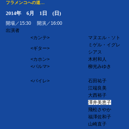
フラメンコへの道
…
2014年 6月 1日 (日)
開場／15:30 開演／16:00
出演者
<カンテ>
マヌエル・ソト
ミゲル・イグレ
<ギター>
シアス
<カホン>
木村和人
<パルマ>
柳光みゆき
<バイレ>
石田祐子
江端良美
大西裕子
澤井美恵子
飛松さやか
福澤佐和子
山崎直子