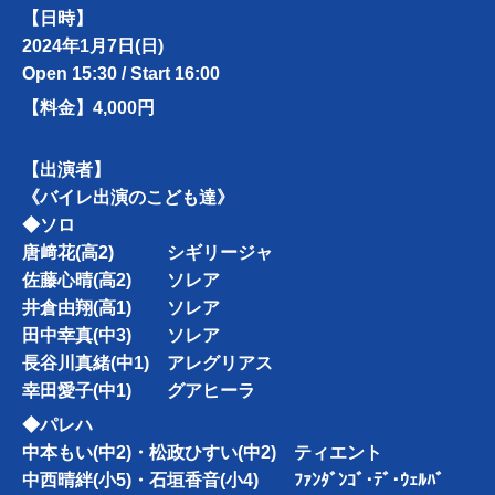
【日時】
2024年1月7日(日)
Open 15:30 / Start 16:00
【料金】4,000円
【出演者】
《バイレ出演のこども達》
◆ソロ
唐﨑花(高2) シギリージャ
佐藤心晴(高2) ソレア
井倉由翔(高1) ソレア
田中幸真(中3) ソレア
長谷川真緒(中1) アレグリアス
幸田愛子(中1) グアヒーラ
◆パレハ
中本もい(中2)・松政ひすい(中2) ティエント
中西晴絆(小5)・石垣香音(小4) ﾌｧﾝﾀﾞﾝｺﾞ･ﾃﾞ･ｳｪﾙﾊﾞ