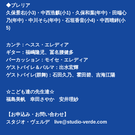
◆ブレリア
久保景右(小3)・中西浩麒(小1)・久保和葉(年中)・田端心
乃(年中)・中川そら(年中)・石垣香音(小4)・中西晴絆(小
5)
カンテ：ヘスス・エレディア
ギター：福嶋隆児、冨名腰健多
パーカッション：モイセ・エレディア
ゲストバイレ＆パルマ：出水宏輝
ゲストバイレ(群舞)：石田久乃、霍田碧、吉海江陽
☆こども達の先生達☆
福島美帆 幸田さやか 安井理紗
【お申込み・お問い合わせ】
スタジオ・ヴェルデ
live@studio-verde.com