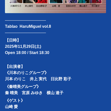
───────────────
Tablao HaruMiguel vol.8
───────────────
【日時】
2025年11月29日(土)
Open 18:00 / Start 18:30
【出演者】
《川本のりこグループ》
川本 のりこ 井上 実代 日比野 彩子
《秦晴美グループ》
秦 晴美 宮原 みゆき 横山 達子
《ゲスト》
山崎 愛