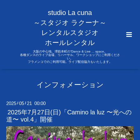
studio La cuna
～スタジオ ラクーナ～
レンタルスタジオ
ホールレンタル
大阪の中心地、堺筋本町の“Dance & Live ... space。
各種ダンスのライブ会場、リハーサル、ワークショップにご利用くださ
い。
フラメンコでのご利用可能。ライブ配信協力もいたします。
インフォメーション
2025
05
21 00:00
/
/
2025年7月27日(日)「Camino la luz 〜光への
道〜 vol.4」開催