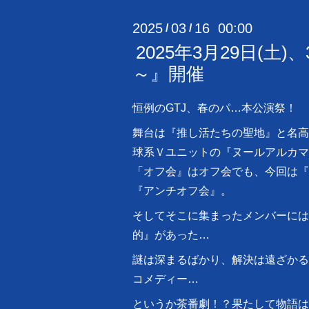
2025
03
16 00:00
/
/
2025年3月29日(土)、
～』開催
恒例のGTJ、春のパ…本公演祭！
舞台は『推し活たちの聖地』と名高
球系Ｖユニットの『ヌールアルカマ
「オフ会』はオフ会でも、今回は『
『アンチオフ会』。
そしてそこに集まったメンバーには
的』があった…
謎は深まるばかり、解決は遠ざかる
コメディー…
というか茶番劇！？果たして物語は