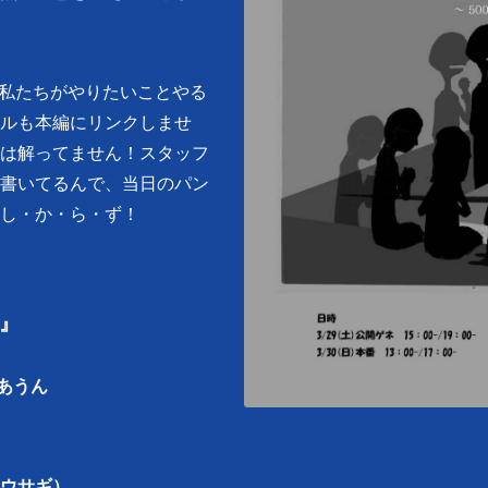
で私たちがやりたいことやる
ルも本編にリンクしませ
は解ってません！スタッフ
書いてるんで、当日のパン
し・か・ら・ず！
～』
やあうん
-（ウサギ）