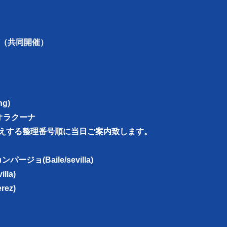
ルデ（共同開催）
ng)
タジオラクーナ
えする整理番号順に当日ご案内致します。
ージョ(Baile/sevilla)
lla)
ez)