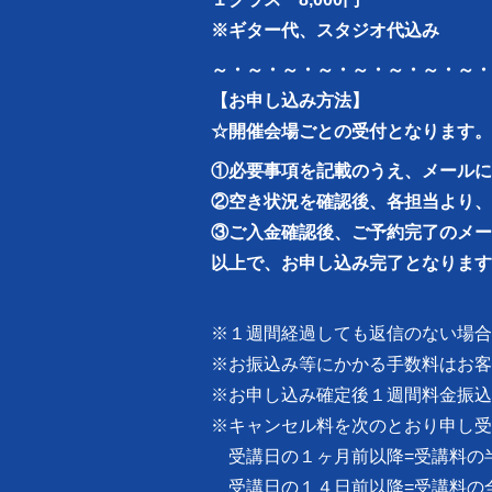
※ギター代、スタジオ代込み
～・～・～・～・～・～・～・～・
【お申し込み方法】
☆開催会場ごとの受付となります。
①必要事項を記載のうえ、メールに
②空き状況を確認後、各担当より、
③ご入金確認後、ご予約完了のメー
以上で、お申し込み完了となります
※１週間経過しても返信のない場合
※お振込み等にかかる手数料はお客
※お申し込み確定後１週間料金振込
※キャンセル料を次のとおり申し受
受講日の１ヶ月前以降=受講料の
受講日の１４日前以降=受講料の