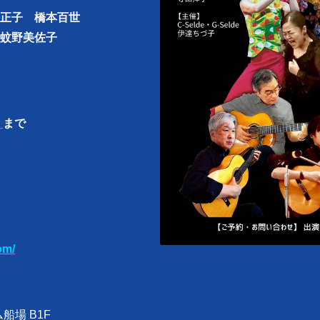
正子 橋本百世
蚊野美佐子
まで
om/
船場 B1F