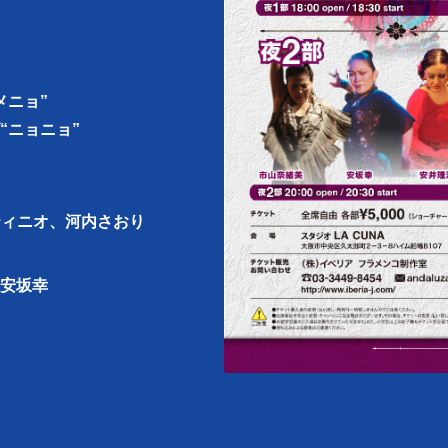
メニョ”
“ニョニョ”
）
ティニオ、河内さおり
）
安坂幸