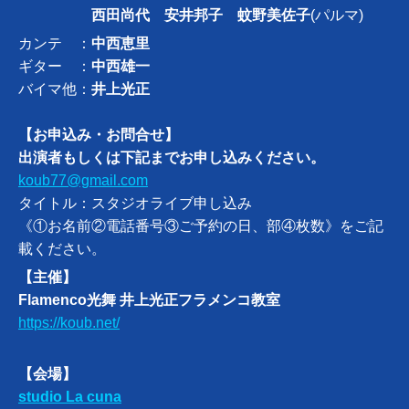
西田尚代 安井邦子
蚊野美佐子
(パルマ)
カンテ ：
中西恵里
ギター ：
中西雄一
バイマ他：
井上光正
【お申込み・お問合せ】
出演者もしくは下記までお申し込みください。
koub77@gmail.com
タイトル：スタジオライブ申し込み
《①お名前②電話番号③ご予約の日、部④枚数》をご記
載ください。
【主催】
Flamenco光舞 井上光正フラメンコ教室
https://koub.net/
【会場】
studio La cuna