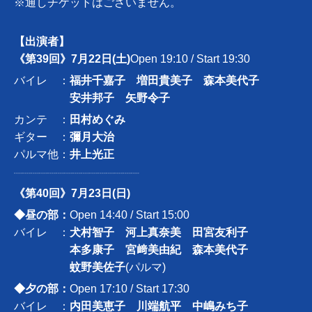
※通しチケットはございません。
【出演者】
《第39回》7月22日(土)
Open 19:10 / Start 19:30
バイレ ：
福井千嘉子 増田貴美子 森本美代子
安井邦子 矢野令子
カンテ ：
田村めぐみ
ギター ：
彌月大治
パルマ他：
井上光正
┈┈┈┈┈┈┈┈┈┈┈┈┈┈┈
《第40回》7月23日(日)
◆昼の部：
Open 14:40 / Start 15:00
バイレ ：
犬村智子 河上真奈美 田宮友利子
本多康子 宮﨑美由紀 森本美代子
蚊野美佐子
(パルマ)
◆夕の部：
Open 17:10 / Start 17:30
バイレ ：
内田美恵子 川端航平 中嶋みち子