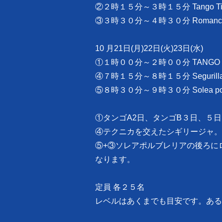
②２時１５分～３時１５分 Tango T
③３時３０分～４時３０分 Roman
10 月21日(月)22日(火)23日(水)
①１時００分～２時００分 TANG
④７時１５分～８時１５分 Segurilla y 
⑤８時３０分～９時３０分 Solea por 
①タンゴA2日、タンゴB３日、５
④テクニカを交えたシギリージャ。
⑤+③ソレアポルブレリアの後ろに
なります。
定員 各２５名
レベルはあくまでも目安です。ある