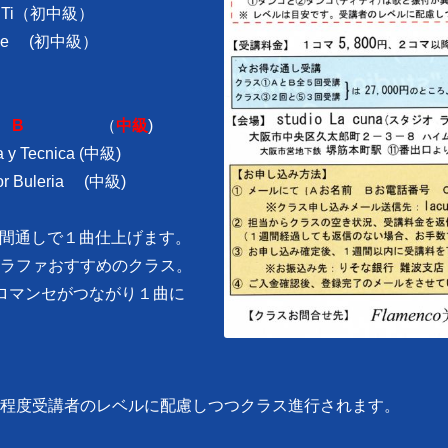
iTi（初中級）
ce (初中級）
O
B
（
中級
)
Tecnica (中級)
Buleria (中級)
日間通しで１曲仕上げます。
ラファおすすめのクラス。
ロマンセがつながり１曲に
程度受講者のレベルに配慮しつつクラス進行されます。