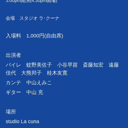
5:00pm開演(4:30pm開場)
会場 スタジオ ラ･クーナ
入場料 1,000円(自由席)
出演者
バイレ 蚊野美佐子 小谷早苗 斎藤知宏 遠藤
佳代 大熊邦子 桂木友寛
カンテ 中山えみこ
ギター 中山 充
場所
studio La cuna