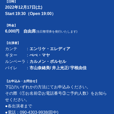
【日時】
2022年12月17日(土)
Start 19:30（
Open 19:00）
【料金】
6,000円 自由席
(当日整理券を発行いたします)
【出演者】
カンテ ：
エンリケ・エレディア
ギター ：
ぺぺ・マヤ
ルンベーラ：
カルメン・ポルセル
バイレ ：
市山奈緒美
/
井上光正
/
宇根由佳
【お申込み・お問合せ】
下記のいずれかの方法にてお申込みください。
その際《①お名前②お電話番号③ご予約人数》
をお知ら
せください。
●各出演者まで
●電話：090-4303-9938(田中)