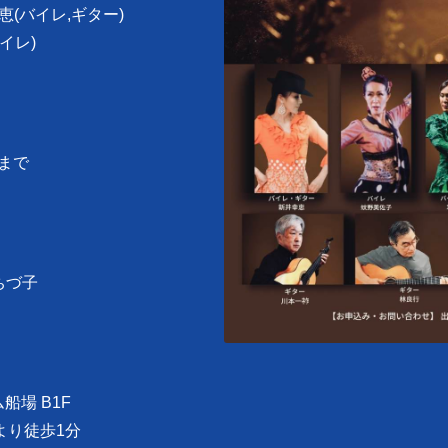
恵(バイレ,ギター)
イレ)
まで
達ちづ子
船場 B1F
口より徒歩1分