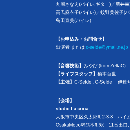
丸岡さなえ(バイレ,ギター)／
新井幸
高氏麻衣子(バイレ)／
蚊野美佐子(バ
島田直美(バイレ)
【お申込み・お問合せ】
出演者 または
c-selde@ymail.ne.jp
【音響技術】
みやび (from ZettaC)
【ライブスタッフ】
橋本百世
【主催】
C-Selde , G-Selde 伊
【会場】
studio La cuna
大阪市中央区久太郎町2-3-8 ハイム
OsakaMetro堺筋本町駅 11番出