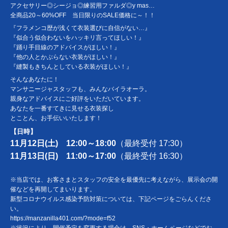
アクセサリー◎シージョ◎練習用ファルダ◎y mas…
全商品20～60%OFF 当日限りのSALE価格に～！！
『フラメンコ歴が浅くて衣装選びに自信がない…』
『似合う似合わないをハッキリ言ってほしい！』
『踊り手目線のアドバイスがほしい！』
『他の人とかぶらない衣装がほしい！』
『縫製もきちんとしている衣装がほしい！』
そんなあなたに！
マンサニージャスタッフも、みんなバイラオーラ。
親身なアドバイスにご好評をいただいています。
あなたを一番すてきに見せる衣装探し
とことん、お手伝いいたします！
【日時】
11月12日(土)
12:00～18:00
（
最終受付 17:30）
11月13日(日) 11:00～17:00
（最終受付 16:30）
※当店では、お客さまとスタッフの安全を最優先に考えながら、展示会の開
催などを再開してまいります。
新型コロナウイルス感染予防対策については、下記ページをごらんくださ
い。
https://manzanilla401.com/?mode=f52