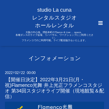
studio La cuna
レンタルスタジオ
ホールレンタル
大阪の中心地、堺筋本町の“Dance & Live ... space。
各種ダンスのライブ会場、リハーサル、ワークショップにご利用くださ
い。
フラメンコでのご利用可能。ライブ配信協力もいたします。
インフォメーション
2022
02
22 00:00
/
/
【開催日決定】2022年3月21日(月・
祝)Flamenco光舞 井上光正フラメンコスタジ
オ 第34回スタジオライブ開催（現地観覧＆配
信）