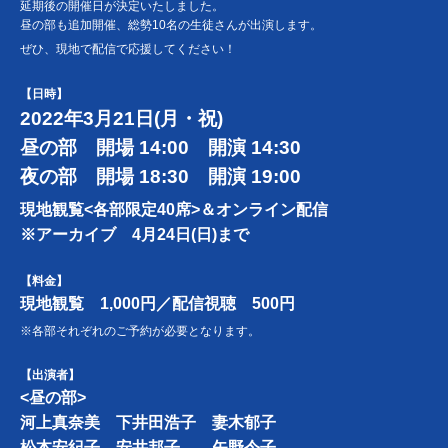
延期後の開催日が決定いたしました。
昼の部も追加開催、総勢10名の生徒さんが出演します。
ぜひ、現地で配信で応援してください！
【日時】
2022年3月21日(月・祝)
昼の部 開場 14:00 開演 14:30
夜の部 開場 18:30 開演 19:00
現地観覧<各部限定40席>＆オンライン配信
※アーカイブ 4月24日(日)まで
【料金】
現地観覧 1,000円／
配信視聴 500円
※各部それぞれのご予約が必要となります。
【出演者】
<昼の部>
河上真奈美 下井田浩子 妻木郁子
松本安紀子 安井邦子 矢野令子