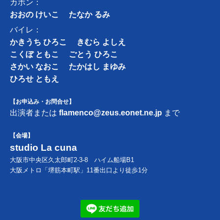
カホン：
おおの けいこ
たなか るみ
バイレ：
かきうち ひろこ
きむら よしえ
こくぼ ともこ
ごとう ひろこ
さかい なおこ
たかはし まゆみ
ひろせ ともえ
【お申込み・お問合せ】
出演者または
flamenco@zeus.eonet.ne.jp
まで
【会場】
studio La cuna
大阪市中央区久太郎町2-3-8 ハイム船場B1
大阪メトロ「堺筋本町駅」11番出口より徒歩1分