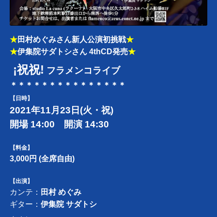
★
田村めぐみさん新人公演初挑戦
★
★
伊集院サダトシさん 4thCD発売
★
¡祝祝!
フラメンコライブ
＊＊＊
＊＊
＊＊
＊
＊＊
＊
＊
＊
＊
＊
【日時】
2021年11月23日
(火・祝)
開場
14:00
開演
14:30
【料金】
3,000円
(全席自由)
【出演】
カンテ：
田村 めぐみ
ギター：
伊集院 サダトシ