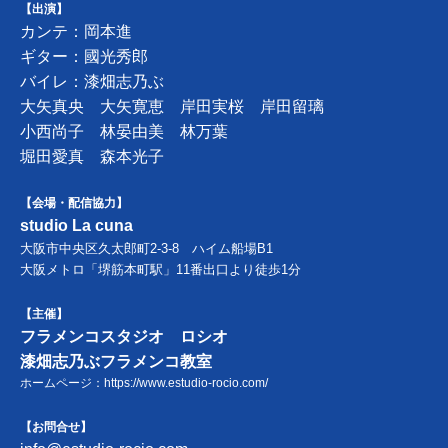
【出演】
カンテ：岡本進
ギター：國光秀郎
バイレ：漆畑志乃ぶ
大矢真央 大矢寛恵 岸田実桜 岸田留璃
小西尚子 林晏由美 林万葉
堀田愛真 森本光子
【会場・配信協力】
studio La cuna
大阪市中央区久太郎町2-3-8 ハイム船場B1
大阪メトロ「堺筋本町駅」11番出口より徒歩1分
【主催】
フラメンコスタジオ ロシオ
漆畑志乃ぶフラメンコ教室
ホームページ：
https://www.estudio-rocio.com/
【お問合せ】