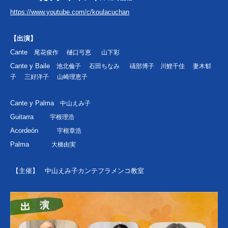
https://www.youtube.com/c/koulacuchan
【出演】
Cante
尾花俊作
樋口弓恵
山下彩
Cante y Baile
池北倫子
石田ちなみ
礒部博子 川鯉千佳
妻木郁
子
三好洋子
山崎理恵子
Cante y Palma
中山えみ子
Gui
tarra
宇根理浩
Acordeón
宇根章浩
Palma
大橋由実
【主催】 中山えみ子カンテフラメンコ教室