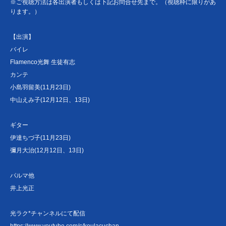
※ご視聴方法は各出演者もしくは下記お問合せ先まで。（視聴枠に限りがあ
ります。）
【出演】
バイレ
Flamenco光舞 生徒有志
カンテ
小島羽留美(11月23日)
中山えみ子(12月12日、13日)
ギター
伊達ちづ子(11月23日)
彌月大治(12月12日、13日)
パルマ他
井上光正
光ラク*チャンネルにて配信