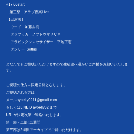
⭐17:00start
第三部 アラブ音楽Live
【出演者】
ウード 加藤吉樹
ダラブッカ ノブトウマサザネ
アラビックシンセサイザー 平地正憲
ダンサー Sothis
どなたでもご視聴いただけますので生徒達へ温かいご声援をお願いいたしま
す。
ご視聴の仕方→限定公開となります。
ご視聴される方は
メールaybelly0211@gmail.com
もしくはLINEID aybelly02 まで
URLが決定次第ご連絡いたします。
第一部・二部は1週間
第三部は2週間アーカイブでご覧いただけます。