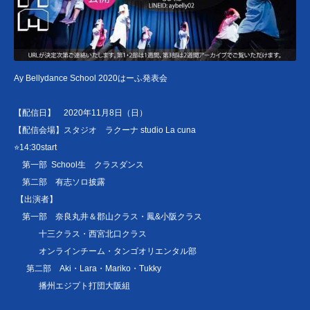
Ay Bellydance School 2020はーふ発表会
【配信日】 2020年11月8日（日）
【配信会場】スタジオ ラクーナ studio La cuna
⭐14:30start
第一部 School生 クラスダンス
第二部 有志ソロ披露
【出演者】
第一部 奈良丸井＆郡山クラス・鳳&小阪クラス
十三クラス・西宮北口クラス
オンラインチーム・タンゴオリエンタル部
第二部 Aki・Lara・Mariko・Tukky
播州エジプト打団大阪組