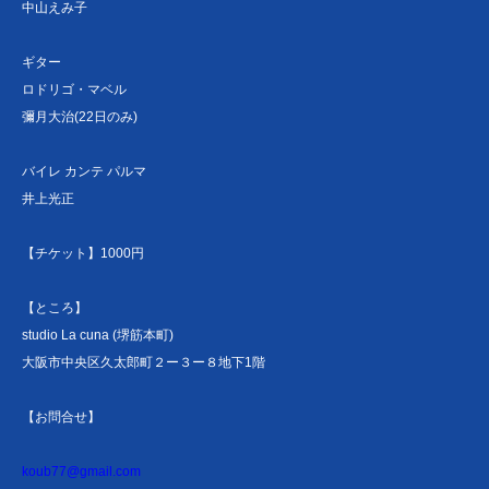
中山えみ子
ギター
ロドリゴ・マベル
彌月大治(22日のみ)
バイレ カンテ パルマ
井上光正
【チケット】1000円
【ところ】
studio La cuna (堺筋本町)
大阪市中央区久太郎町２ー３ー８地下1階
【お問合せ】
koub77@gmail.com