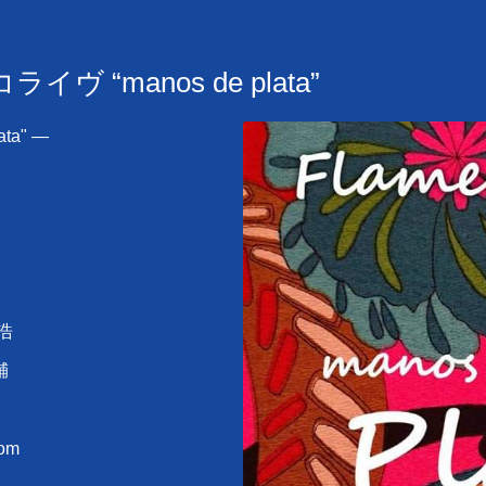
ヴ “manos de plata”
ta" ―
浩
輔
om