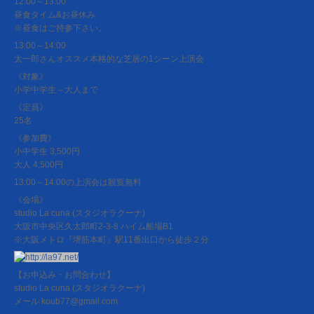
12:00～13:00
昼食タイム&お昼休み
※昼食はご持参下さい。
13:00～14:00
太一郎さんオススメ本格的な芝居の1シーン上演会
《対象》
小学中学生～大人まで
《定員》
25名
《参加費》
小中学生 3,500円
大人 4,500円
13:00～14:00の上演会は観覧無料
《会場》
studio La cuna (スタジオラクーナ)
大阪市中央区久太郎町2-3-8 ハイム船場B1
※大阪メトロ『堺筋本町』駅11番出口から徒歩２分
http://la97.net/
【お申込み・お問合わせ】
studio La cuna (スタジオラクーナ)
メール koub77@gmail.com