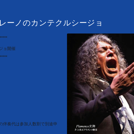
ル・モレーノのカンテクルシージョ
*****
ジョ開催
*****
の伴奏代は参加人
数割で別途申