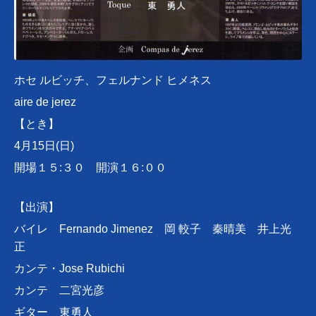
ホセ ルビッチ、フェルナンド ヒメネス
aire de jerez
【とき】
4月15日(日)
開場１５:３０ 開演１６:００
【出演】
バイレ Fernando Jimenez
岡 較子 秦晴美 井上光
正
カンテ・Jose Rubichi
カンテ 二宮光彦
ギター 東勇人